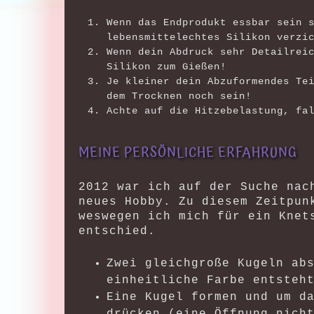
Wenn das Endprodukt essbar sein 
lebensmittelechtes Silikon verzi
Wenn dein Abdruck sehr Detailrei
Silikon zum Gießen!
Je kleiner dein Abzuformendes Te
dem Trocknen noch sein!
Achte auf die Hitzebelastung, fa
MEINE PERSÖNLICHE ERFAHRUNG
2012 war ich auf der Suche nac
neues Hobby. Zu diesem Zeitpun
weswegen ich mich für ein Knet
entschied.
Zwei gleichgroße Kugeln ab
einheitliche Farbe entsteh
Eine Kugel formen und um d
drücken (eine Öffnung nich