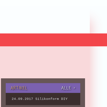
ARTIKEL
ALLE >
24.09.2017
Silikonform DIY