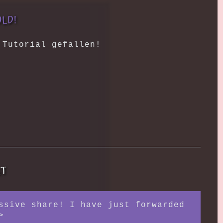
OLD!
 Tutorial gefallen!
GT
ssive share! I have just forwarded
>