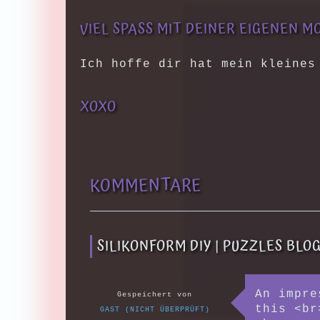
VIEL SPASS MIT DEINER EIGENEN M
Ich hoffe dir hat mein kleines
XOXO
KOMMENTARE
SILIKONFORM DIY | PUZZLES BLO
An impre
Gespeichert von
this <br
GAST (NICHT ÜBERPRÜFT)